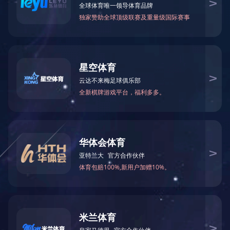
版打标机解决礼
行业动态
EM-Smart 系列
世界杯官方网页版双头双工位铁芯激光焊接机
电机定转子铁芯快速打样加工服务
水暖洁具行业
品定制
2025-01-20
新能源电机定转子铁芯激光焊接机
厨具五金行业
礼品在市场上有很
多，但想要送出具
世界杯官方网页版阀芯焊接工作站
包装赋码及标机
有独特的性确特别
难，而且每年送的
新能源汽车零配件激光焊接机
礼品定制
礼物都差不多的时
候，就没有了惊
家电行业
喜，所以每到节假
日送...
模具制造行业中激光加工设备解决方案
礼品定制
低压电气行业
|
关于我们
|
世界杯
|
关
|
导航链