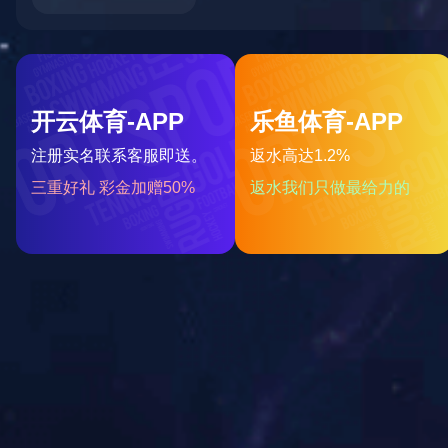
适用于电机定、转子铁芯批量制造
更高自动化程度，可实现焊接、检测、打码等智能焊接工序
可通过切换工装模块，实现不同规格产品生产
激光焊接系列
世界杯官方网页版CX-CE-1500手持焊接机_激光焊接机 /
世界杯官方网页版机械手臂激光焊接机 /
电机定转子铁芯单工位激光焊接机