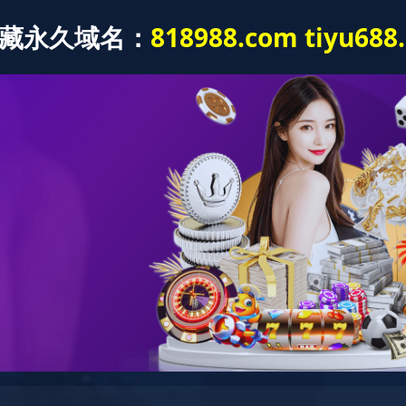
案例展示
服务支持
关于创恒
新闻中心