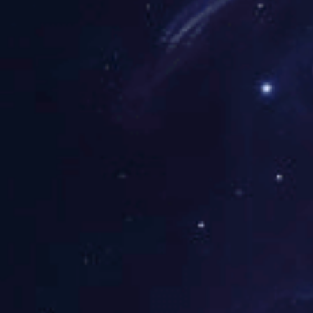
新能源汽车电机定子铁心焊接检测线