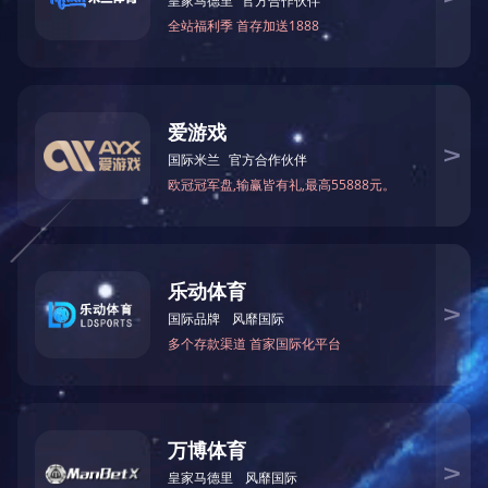
新能源汽车动力
创恒新能源电机
世界杯官方网页
电池激光焊接解
铁芯加工服务
版水泵叶轮激光
决方案
焊接机
2025-01-20
2025-01-20
2025-04-12
随着工业的不断发
展，作为工业生产
新能源汽车的持续
世界杯官方网页版
中的中心部件，新
火热，也为动力电
水泵叶轮专用激光
型电机的研发需求
池企业带来了新机
焊接机：引领行业
不断增加，因而有
遇。新能源汽车电
革新，赋能高效制
着大量的样品测试
池、电机、电控三
造 关键词：水泵
和验证需求，而以
大中心零部件中，
叶轮激光焊接、激
往...
动力电池在整车成
光焊接技术、世界
本...
杯官方网页版、智
汽车行业
能...
汽车行业
激光智能
水泵风机
激光智能
解决方案
行业
解决方案