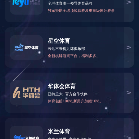
定子铁心焊接检
芯快速打样解决
机：为胎压监测
行业动态
EM-Smart 系列
世界杯官方网页版双头双工位铁芯激光焊接机
电机定转子铁芯快速打样加工服务
水暖洁具行业
测线
方案
器外壳赋上清
晰、永久的“身
2025-06-20
2025-01-14
新能源电机定转子铁芯激光焊接机
厨具五金行业
份证”
随着国家政策支
一直以来，电机冲
2025-07-29
持，新能源汽车市
片生产都采用开模
世界杯官方网页版阀芯焊接工作站
包装赋码及标机
场一片大好，产能
+冲压的形式进
在关乎行车安全的
需求直线攀升，亟
行，一台新电机从
汽车核心部件中，
新能源汽车零配件激光焊接机
礼品定制
需相关智能装备满
研发到批量生产，
胎压监测器（TPM
足产能爬升需求。
需要经历大量的样
S）扮演着至关重
家电行业
世界杯官方网页版
品试制和验证，而
要的角色。作为时
新能源定子铁...
冲压...
刻守护轮胎健康
模具制造行业中激光加工设备解决方案
的“哨兵”，其外
汽车行业
汽车行业
壳...
激光智能
激光智能
低压电气行业
解决方案
解决方案
汽车行业
激光智能
解决方案