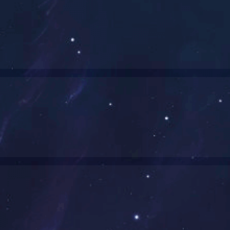
Products center
解决方案
客户案例
创
《创客说》——电机铁芯自动化产线解决方案-柳州微