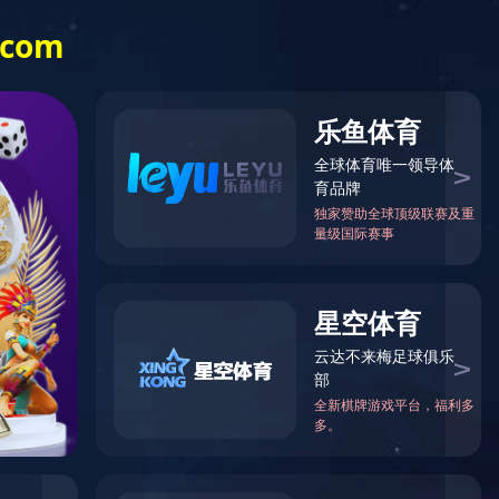
400-027-8558
电话:
世界杯（中国）
历史记录
清空记录
历史记录
清空记录