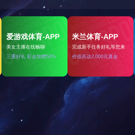
研
2025-03-21
世界杯官方网页版新能源电机定子铁芯激光焊接产线解决方
案，能帮助客户更好的服务于终端客户的产品，值得被看到
创客说